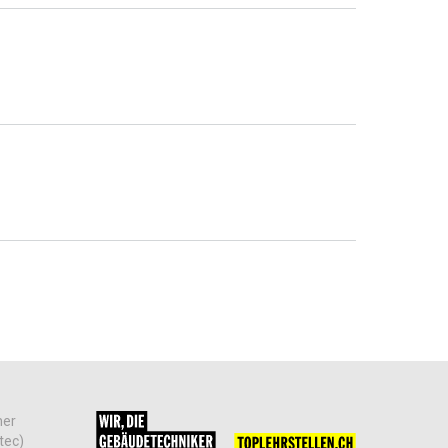
her
tec)