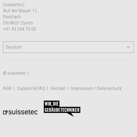
(suissetec)
Auf der Mauer 11,
Postfach
CH-8021 Zürich
+41 43 244 73 00
© suissetec |
AGB
Support & FAQ
Kontakt
Impressum / Datenschutz