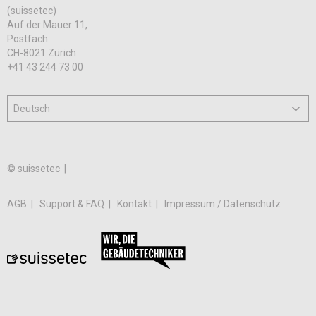
(suissetec)
Auf der Mauer 11,
Postfach
CH-8021 Zürich
+41 43 244 73 00
© suissetec |
AGB
Support & FAQ
Kontakt
Impressum / Datenschutz