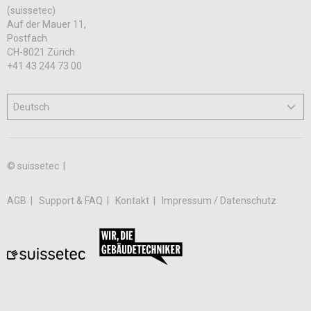
(suissetec)
Auf der Mauer 11,
Postfach
CH-8021 Zürich
+41 43 244 73 00
© suissetec |
AGB
Support & FAQ
Kontakt
Impressum / Datenschutz