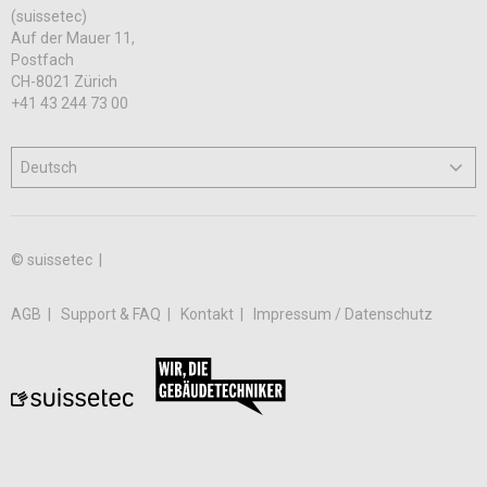
(suissetec)
Auf der Mauer 11,
Postfach
CH-8021 Zürich
+41 43 244 73 00
© suissetec |
AGB
Support & FAQ
Kontakt
Impressum / Datenschutz