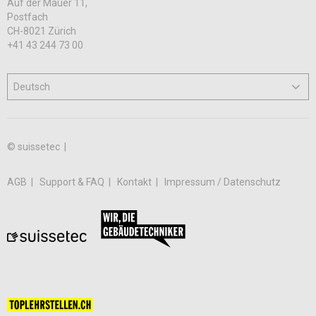
Auf der Mauer 11,
Postfach
CH-8021 Zürich
+41 43 244 73 00
© suissetec |
AGB
Support & FAQ
Kontakt
Impressum / Datenschutz