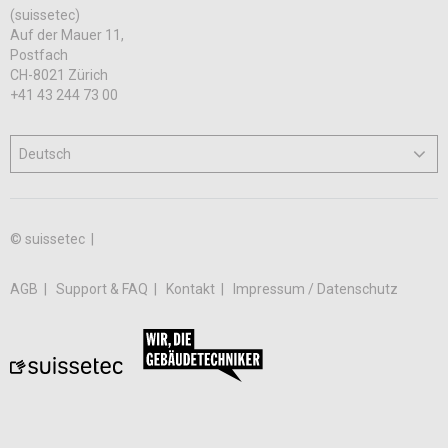
(suissetec)
Auf der Mauer 11,
Postfach
CH-8021 Zürich
+41 43 244 73 00
© suissetec |
AGB
Support & FAQ
Kontakt
Impressum / Datenschutz