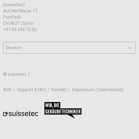
(suissetec)
Auf der Mauer 11,
Postfach
CH-8021 Zürich
+41 43 244 73 00
© suissetec |
AGB
Support & FAQ
Kontakt
Impressum / Datenschutz