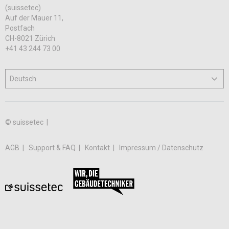
(suissetec)
Auf der Mauer 11,
Postfach
CH-8021 Zürich
+41 43 244 73 00
© suissetec |
AGB
Support & FAQ
Kontakt
Impressum / Datenschutz