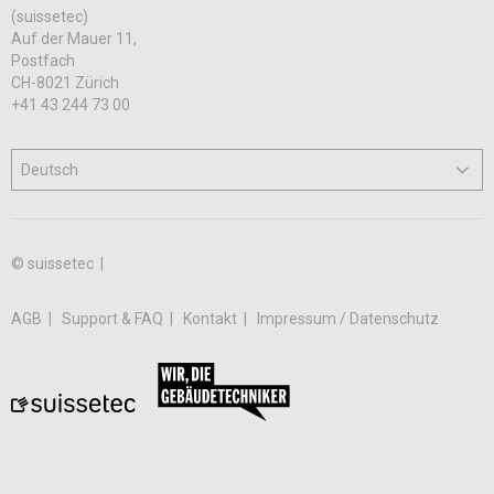
(suissetec)
Auf der Mauer 11,
Postfach
CH-8021 Zürich
+41 43 244 73 00
© suissetec |
AGB
Support & FAQ
Kontakt
Impressum / Datenschutz