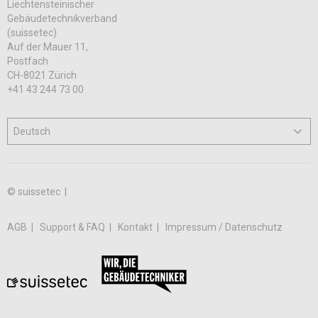
Liechtensteinischer
Gebäudetechnikverband
(suissetec)
Auf der Mauer 11,
Postfach
CH-8021 Zürich
+41 43 244 73 00
© suissetec |
AGB
Support & FAQ
Kontakt
Impressum / Datenschutz