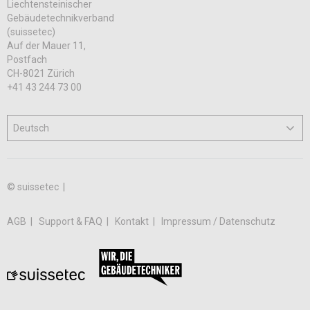
Liechtensteinischer
Gebäudetechnikverband
(suissetec)
Auf der Mauer 11,
Postfach
CH-8021 Zürich
+41 43 244 73 00
© suissetec |
AGB
Support & FAQ
Kontakt
Impressum / Datenschutz