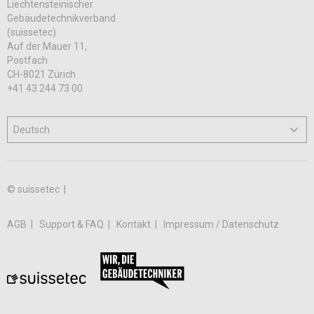
Liechtensteinischer
Gebäudetechnikverband
(suissetec)
Auf der Mauer 11,
Postfach
CH-8021 Zürich
+41 43 244 73 00
© suissetec |
AGB
Support & FAQ
Kontakt
Impressum / Datenschutz