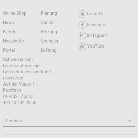
Online Shop
Planung
LinkedIn
News
Sanitär
Facebook
Events
Heizung
Instagram
Newsletter
Spengler
YouTube
Portal
Lüftung
Schweizerisch-
Liechtensteinischer
Gebäudetechnikverband
(suissetec)
Auf der Mauer 11,
Postfach
CH-8021 Zürich
+41 43 244 73 00