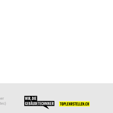
her
tec)