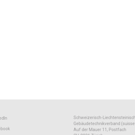
Schweizerisch-Liechtensteinisc
edIn
Gebäudetechnikverband (suisse
ebook
Auf der Mauer 11, Postfach