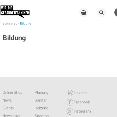
suissetec
Bildung
Bildung
Online Shop
Planung
LinkedIn
News
Sanitär
Facebook
Events
Heizung
Instagram
Newsletter
Spengler