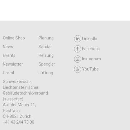
Online Shop
Planung
LinkedIn
News
Sanitär
Facebook
Events
Heizung
Instagram
Newsletter
Spengler
YouTube
Portal
Lüftung
Schweizerisch-
Liechtensteinischer
Gebäudetechnikverband
(suissetec)
Auf der Mauer 11,
Postfach
CH-8021 Zürich
+41 43 244 73 00