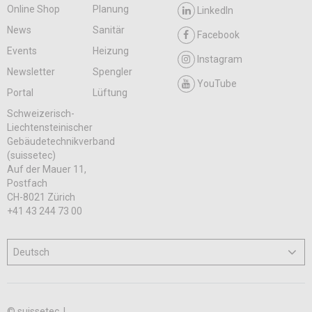
Online Shop
Planung
LinkedIn
News
Sanitär
Facebook
Events
Heizung
Instagram
Newsletter
Spengler
YouTube
Portal
Lüftung
Schweizerisch-
Liechtensteinischer
Gebäudetechnikverband
(suissetec)
Auf der Mauer 11,
Postfach
CH-8021 Zürich
+41 43 244 73 00
© suissetec |