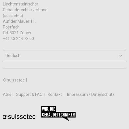
Liechtensteinischer
Gebäudetechnikverband
(suissetec)
Auf der Mauer 11,
Postfach
CH-8021 Zürich
+41 43 244 73 00
© suissetec |
AGB
Support & FAQ
Kontakt
Impressum / Datenschutz