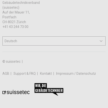
Gebäudetechnikverband
(suissetec)
Auf der Mauer 11,
Postfach
CH-8021 Zürich
+41 43 244 73 00
© suissetec |
AGB
Support & FAQ
Kontakt
Impressum / Datenschutz