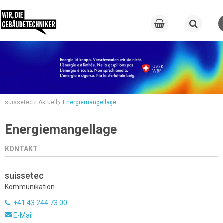
suissetec
Aktuell
Energiemangellage
Energiemangellage
KONTAKT
suissetec
Kommunikation
+41 43 244 73 00
E-Mail