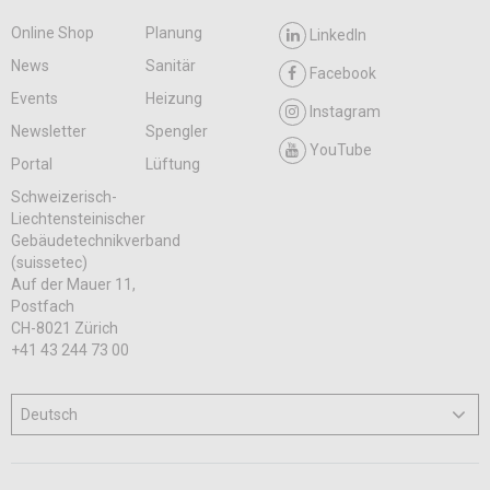
Online Shop
Planung
LinkedIn
News
Sanitär
Facebook
Events
Heizung
Instagram
Newsletter
Spengler
YouTube
Portal
Lüftung
Schweizerisch-
Liechtensteinischer
Gebäudetechnikverband
(suissetec)
Auf der Mauer 11,
Postfach
CH-8021 Zürich
+41 43 244 73 00