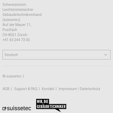
Schweizerisch-
Liechtensteinischer
Gebäudetechnikverband
(suissetec)
Auf der Mauer 11,
Postfach
CH-8021 Zürich
+41 43 244 73 00
© suissetec |
AGB
Support & FAQ
Kontakt
Impressum / Datenschutz