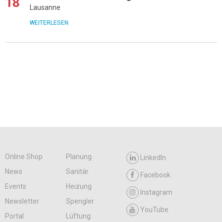
18
Lausanne
WEITERLESEN
Online Shop
Planung
LinkedIn
News
Sanitär
Facebook
Events
Heizung
Instagram
Newsletter
Spengler
YouTube
Portal
Lüftung