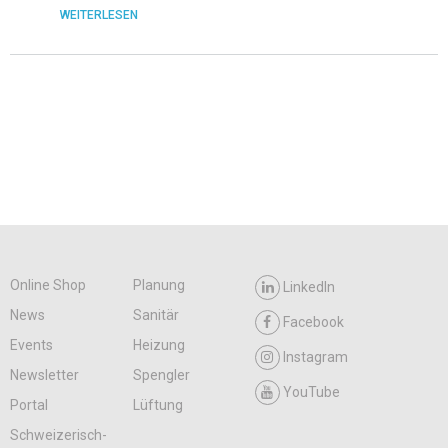
WEITERLESEN
Online Shop
Planung
LinkedIn
News
Sanitär
Facebook
Events
Heizung
Instagram
Newsletter
Spengler
YouTube
Portal
Lüftung
Schweizerisch-