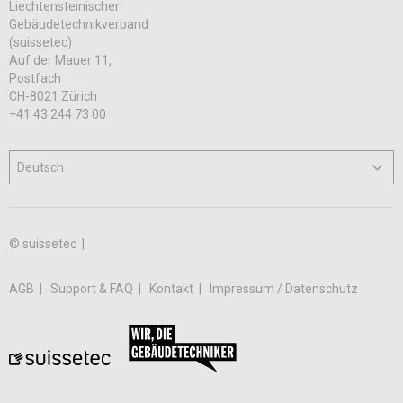
Liechtensteinischer
Gebäudetechnikverband
(suissetec)
Auf der Mauer 11,
Postfach
CH-8021 Zürich
+41 43 244 73 00
© suissetec |
AGB
Support & FAQ
Kontakt
Impressum / Datenschutz