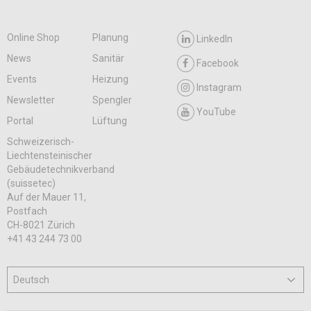
Online Shop
Planung
LinkedIn
News
Sanitär
Facebook
Events
Heizung
Instagram
Newsletter
Spengler
YouTube
Portal
Lüftung
Schweizerisch-
Liechtensteinischer
Gebäudetechnikverband
(suissetec)
Auf der Mauer 11,
Postfach
CH-8021 Zürich
+41 43 244 73 00