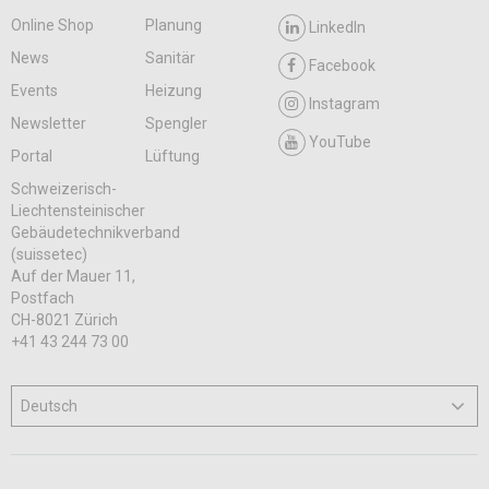
Online Shop
Planung
LinkedIn
News
Sanitär
Facebook
Events
Heizung
Instagram
Newsletter
Spengler
YouTube
Portal
Lüftung
Schweizerisch-
Liechtensteinischer
Gebäudetechnikverband
(suissetec)
Auf der Mauer 11,
Postfach
CH-8021 Zürich
+41 43 244 73 00