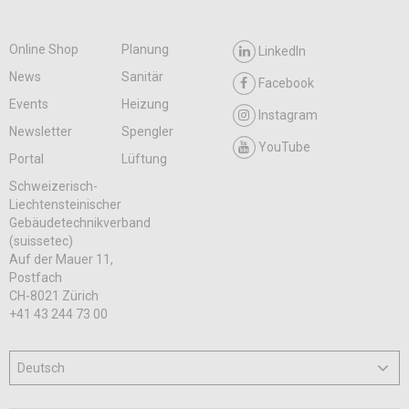
Online Shop
Planung
LinkedIn
News
Sanitär
Facebook
Events
Heizung
Instagram
Newsletter
Spengler
YouTube
Portal
Lüftung
Schweizerisch-
Liechtensteinischer
Gebäudetechnikverband
(suissetec)
Auf der Mauer 11,
Postfach
CH-8021 Zürich
+41 43 244 73 00