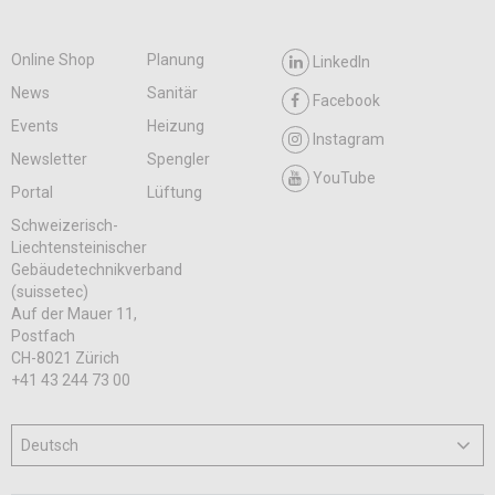
Online Shop
Planung
LinkedIn
News
Sanitär
Facebook
Events
Heizung
Instagram
Newsletter
Spengler
YouTube
Portal
Lüftung
Schweizerisch-
Liechtensteinischer
Gebäudetechnikverband
(suissetec)
Auf der Mauer 11,
Postfach
CH-8021 Zürich
+41 43 244 73 00