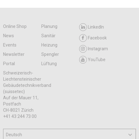
Online Shop
Planung
LinkedIn
News
Sanitär
Facebook
Events
Heizung
Instagram
Newsletter
Spengler
YouTube
Portal
Lüftung
Schweizerisch-
Liechtensteinischer
Gebäudetechnikverband
(suissetec)
Auf der Mauer 11,
Postfach
CH-8021 Zürich
+41 43 244 73 00