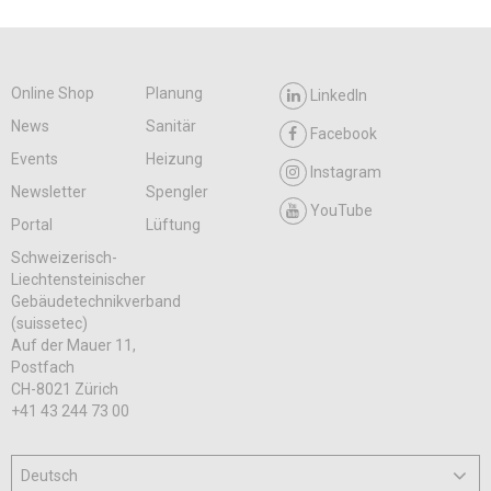
Online Shop
Planung
LinkedIn
News
Sanitär
Facebook
Events
Heizung
Instagram
Newsletter
Spengler
YouTube
Portal
Lüftung
Schweizerisch-
Liechtensteinischer
Gebäudetechnikverband
(suissetec)
Auf der Mauer 11,
Postfach
CH-8021 Zürich
+41 43 244 73 00