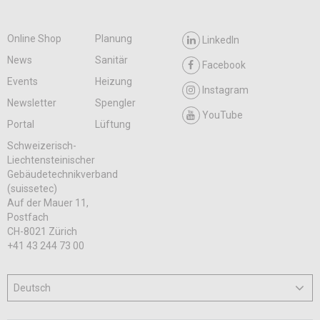
Online Shop
Planung
LinkedIn
News
Sanitär
Facebook
Events
Heizung
Instagram
Newsletter
Spengler
YouTube
Portal
Lüftung
Schweizerisch-
Liechtensteinischer
Gebäudetechnikverband
(suissetec)
Auf der Mauer 11,
Postfach
CH-8021 Zürich
+41 43 244 73 00