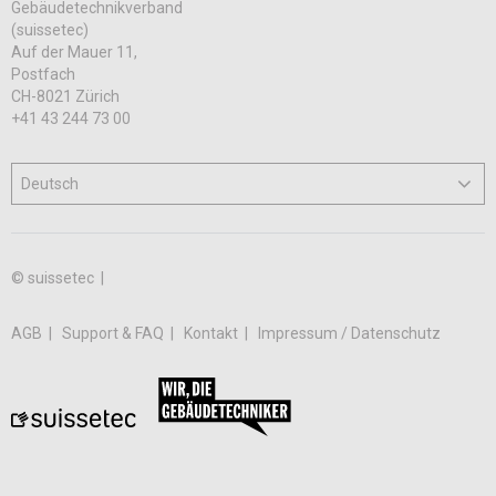
Gebäudetechnikverband
(suissetec)
Auf der Mauer 11,
Postfach
CH-8021 Zürich
+41 43 244 73 00
© suissetec |
AGB
Support & FAQ
Kontakt
Impressum / Datenschutz