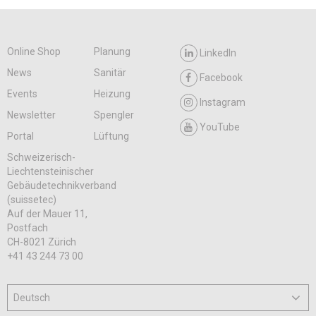
Online Shop
Planung
LinkedIn
News
Sanitär
Facebook
Events
Heizung
Instagram
Newsletter
Spengler
YouTube
Portal
Lüftung
Schweizerisch-
Liechtensteinischer
Gebäudetechnikverband
(suissetec)
Auf der Mauer 11,
Postfach
CH-8021 Zürich
+41 43 244 73 00