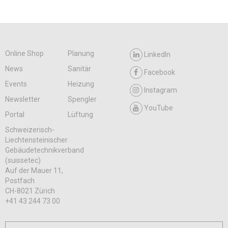
Online Shop
Planung
LinkedIn
News
Sanitär
Facebook
Events
Heizung
Instagram
Newsletter
Spengler
YouTube
Portal
Lüftung
Schweizerisch-
Liechtensteinischer
Gebäudetechnikverband
(suissetec)
Auf der Mauer 11,
Postfach
CH-8021 Zürich
+41 43 244 73 00