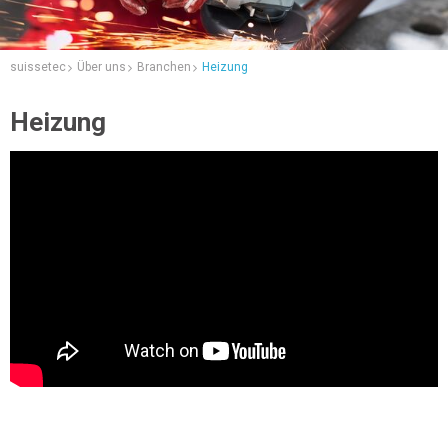
suissetec
Über uns
Branchen
Heizung
Heizung