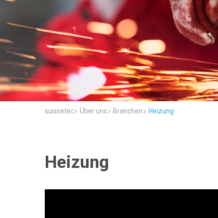
suissetec
Über uns
Branchen
Heizung
Heizung