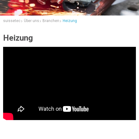
suissetec
Über uns
Branchen
Heizung
Heizung