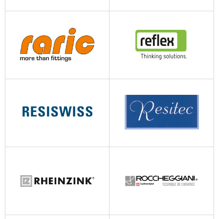
sturzsicherungen.ch
pumpenlechner.ch
raric.ch
reflex-winkelmann.com
resiswiss.ch
resitec.ch