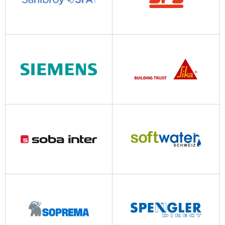
sfasanibroy.ch
sfs.ch
siemens.com
sika.com
soba-inter.com
softwater-schweiz.ch