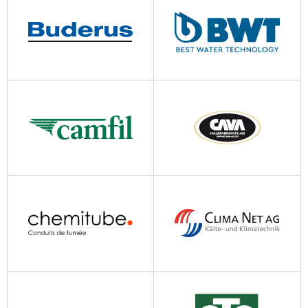
bossard-geiser.ch
bruggpipes.com
buderus.com
bwt.com
camfil.ch
cava-ag.ch
chemitube.ch