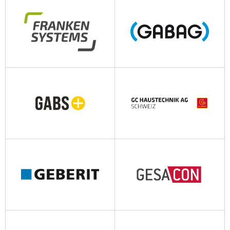
flamcogroup.com
flexis.ch
franken-systems.ch
gabag.com
gabs.ch
gc-gruppe.de
geberit.ch
gesacon.ch