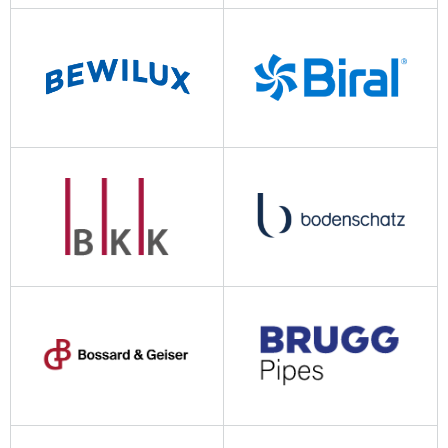
bauder.ag
belimo.ch
bewilux.ch
biral.ch
bkk-produkte.ch
www.bodenschatz.ch