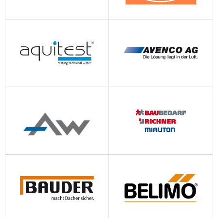
aliaxis-ui.ch
aflury.ch
aquitest.ch
avenco.ch
awswiss.com
baubedarf-richner-miauton.ch