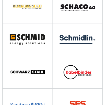
scartazzini-ag.ch
schacoag.ch
schmid-energy.ch
schmidlin.ch
schwarzstahl.ch
kabelbinder-discount.ch