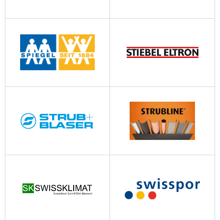
soprema.ch
tilag.ch
spiegel.ch
stiebel-eltron.ch
strubundblaser.ch
strubline.ch