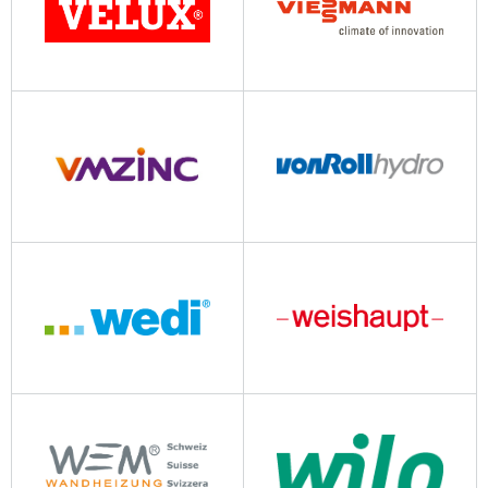
velux.ch
viessmann.ch
vmzinc.ch
vonroll-hydro.ch
thumag.ch
weishaupt-ag.ch