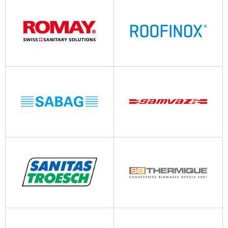
rheinzink.ch
rocchegiani.it
romay.ch
roofinox.com
sabag.ch
samvaz.ch
sanitastroesch.ch
sbthermique.fr