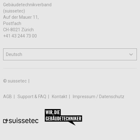
Gebäudetechnikverband
(suissetec)
Auf der Mauer 11,
Postfach
CH-8021 Zürich
+41 43 244 73 00
© suissetec |
AGB
Support & FAQ
Kontakt
Impressum / Datenschutz