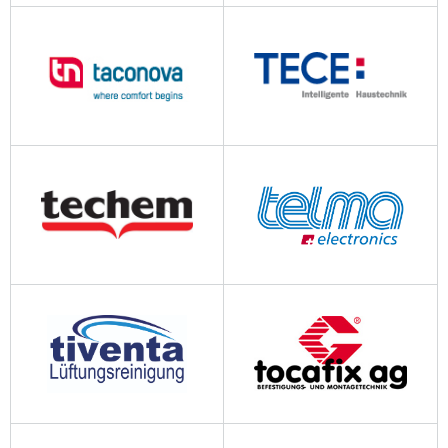
swissklimatgmbh.ch
swisspor.ch
taconova.com
tece.com
techem.ch
telma.ch
tiventa.ch
tocafix.ch