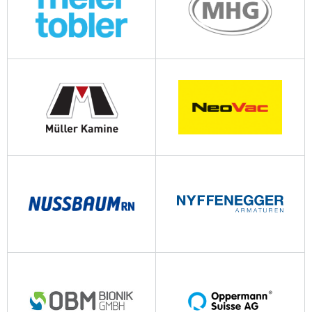
meiertobler.ch
mhg-schweiz.ch
muellerkamine.ch
neovac.ch
nussbaum.ch
nyff.ch