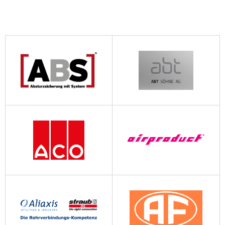
abs-absturzsicherung.ch
abtsoehne.ch
aco.ch
airproduct.ch