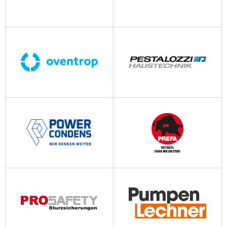
obm-bionik.ch
oprg.ch
oventrop.com
pestalozzi.com
powercondens.ch
prefa.ch