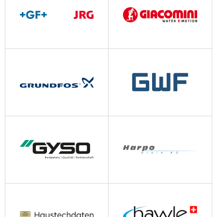
gfps.com
giacomini.ch
grundfos.com
gwf.ch
gyso.ch
harpo.ch