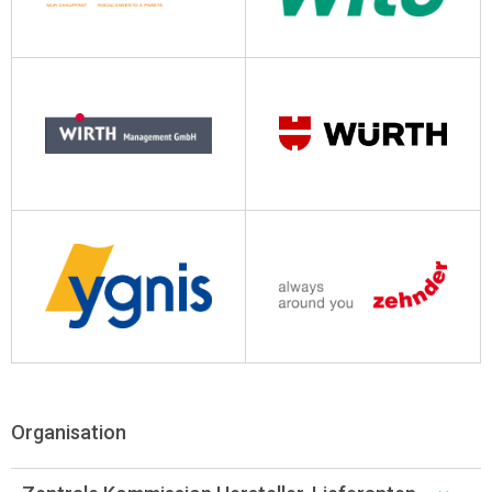
wem-wandheizung.ch
wilo.ch
wirth-gmbh.ch
wuerth-ag.ch
ygnis.ch
zehnder-systems.ch
Organisation