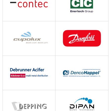
contec.ch
ctc-giersch.ch
cupolux.ch
danfoss.com
dkh.ch
es-pg.ch