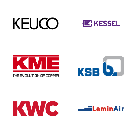
Jenni Energietechnik
kemper-olpe.de
keuco.ch
kessel-schweiz.ch
kme.com
ksb.com