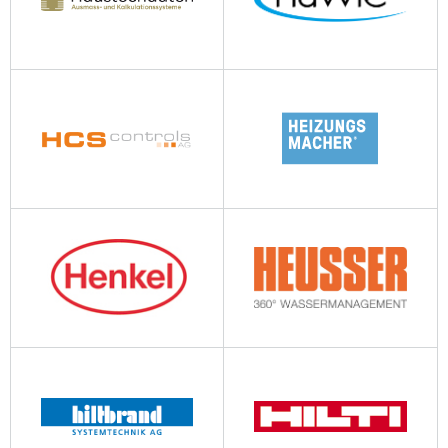
haustechdaten.ch
hawle.ch
hcs-controls.ch
heizungsmacher.ch
henkel.com
heusser.ch