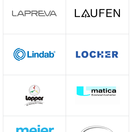
kwc.com
laminair.ch
lapreva.com
laufen.ch
lindab.com
lochertrade.ch
matica.ch