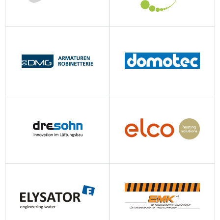
deppingag.ch
dipan.ch
dmg-armaturen.ch
domotec.ch
dresohn.ch
elco.ch