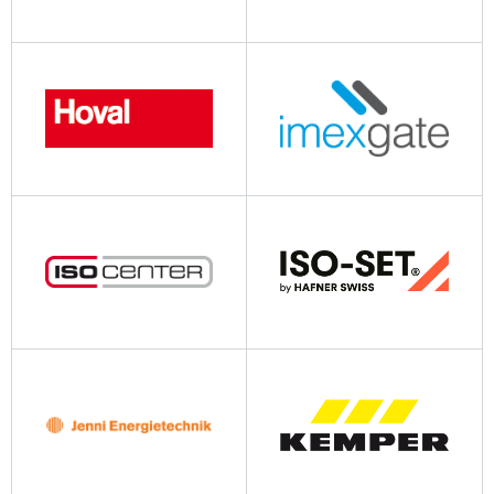
hiltbrand.ch
hilti.ch
hoval.ch
isocenter.ch
iso-set.ch