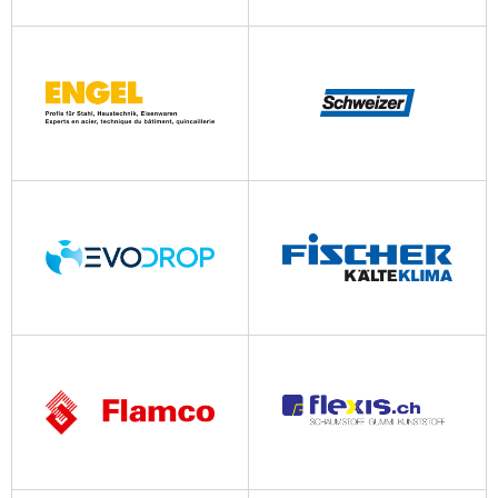
elysator.com
emk.ch
engel.ch
ernstschweizer.ch
evodrop.com
kaeltefischer.ch