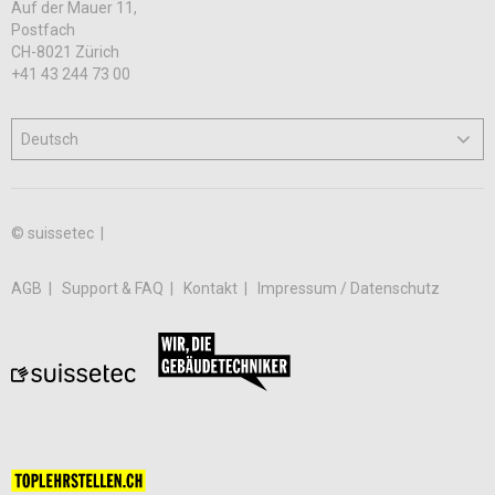
Auf der Mauer 11,
Postfach
CH-8021 Zürich
+41 43 244 73 00
© suissetec |
AGB
Support & FAQ
Kontakt
Impressum / Datenschutz