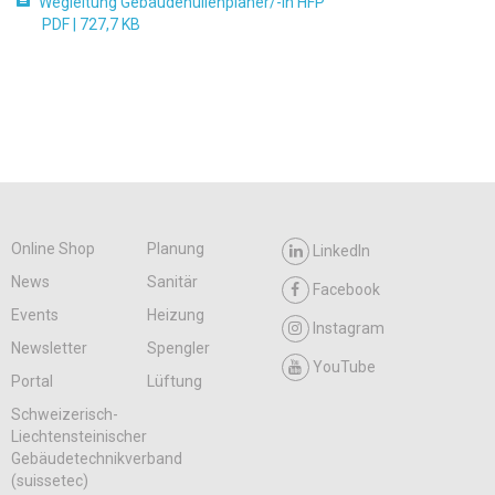
Wegleitung Gebäudehüllenplaner/-in HFP
PDF |
727,7 KB
Online Shop
Planung
LinkedIn
News
Sanitär
Facebook
Events
Heizung
Instagram
Newsletter
Spengler
YouTube
Portal
Lüftung
Schweizerisch-
Liechtensteinischer
Gebäudetechnikverband
(suissetec)