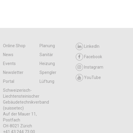
Online Shop
Planung
LinkedIn
News
Sanitär
Facebook
Events
Heizung
Instagram
Newsletter
Spengler
YouTube
Portal
Lüftung
Schweizerisch-
Liechtensteinischer
Gebäudetechnikverband
(suissetec)
Auf der Mauer 11,
Postfach
CH-8021 Zürich
+41 43 244 73 00