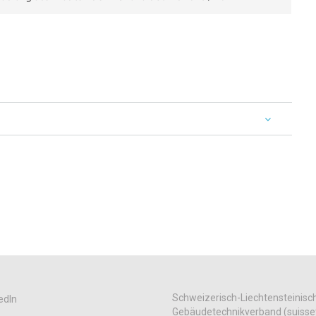
Schweizerisch-Liechtensteinisc
edIn
Gebäudetechnikverband (suisse