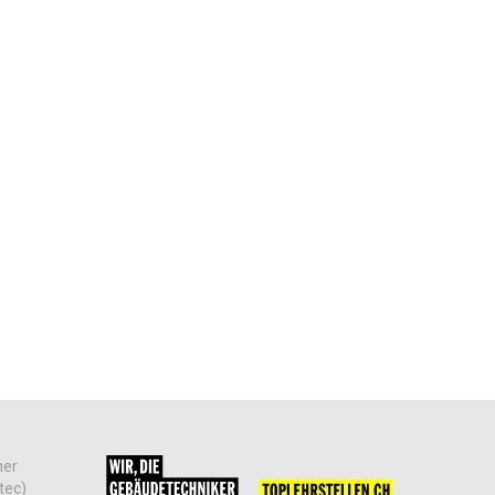
her
tec)