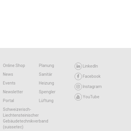
Online Shop
Planung
LinkedIn
News
Sanitär
Facebook
Events
Heizung
Instagram
Newsletter
Spengler
YouTube
Portal
Lüftung
Schweizerisch-
Liechtensteinischer
Gebäudetechnikverband
(suissetec)