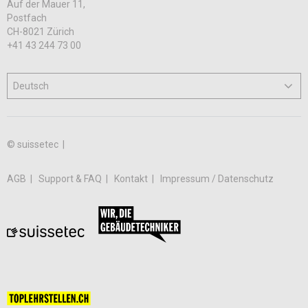
Auf der Mauer 11,
Postfach
CH-8021 Zürich
+41 43 244 73 00
© suissetec |
AGB
Support & FAQ
Kontakt
Impressum / Datenschutz