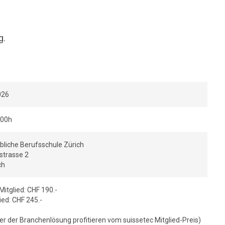
g.
026
:00h
liche Berufsschule Zürich
strasse 2
ch
Mitglied: CHF 190.-
ied: CHF 245.-
r der Branchenlösung profitieren vom suissetec Mitglied-Preis)