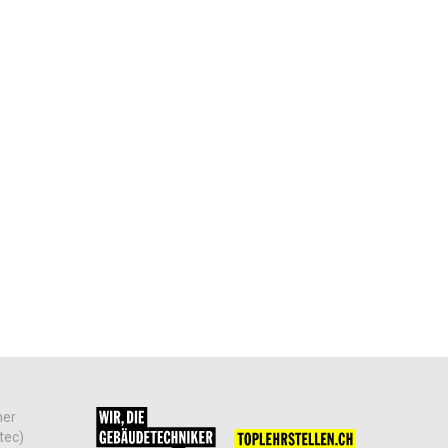
her
tec)