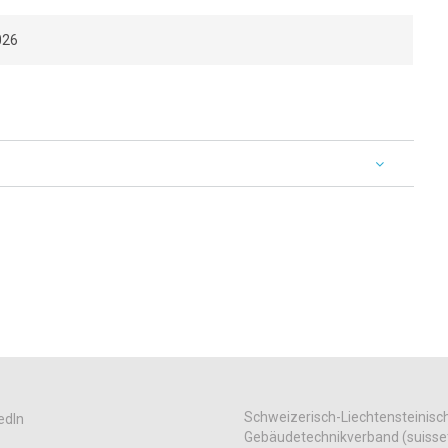
026
Schweizerisch-Liechtensteinisc
edIn
Gebäudetechnikverband (suisse