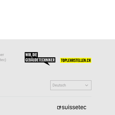
her
tec)