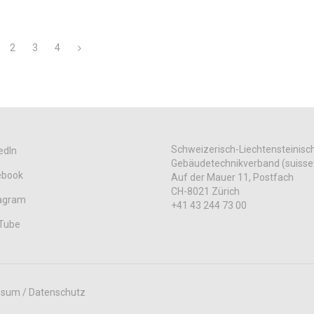
2
3
4
Schweizerisch-Liechtensteinisc
edIn
Gebäudetechnikverband (suisse
ebook
Auf der Mauer 11, Postfach
CH-8021 Zürich
tagram
+41 43 244 73 00
Tube
ssum / Datenschutz