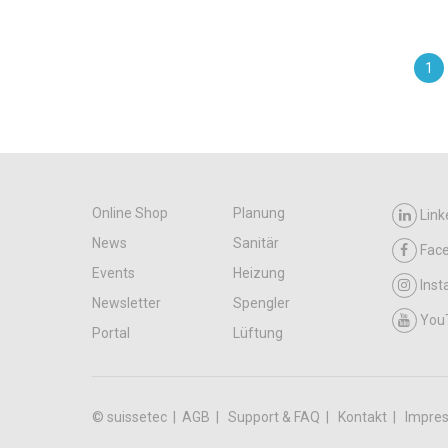
1
Online Shop
Planung
Link
News
Sanitär
Fac
Events
Heizung
Ins
Newsletter
Spengler
You
Portal
Lüftung
© suissetec |
AGB
Support & FAQ
Kontakt
Impre