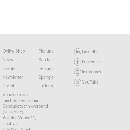
Online Shop
Planung
LinkedIn
News
Sanitär
Facebook
Events
Heizung
Instagram
Newsletter
Spengler
YouTube
Portal
Lüftung
Schweizerisch-
Liechtensteinischer
Gebäudetechnikverband
(suissetec)
Auf der Mauer 11,
Postfach
CH-8021 Zürich