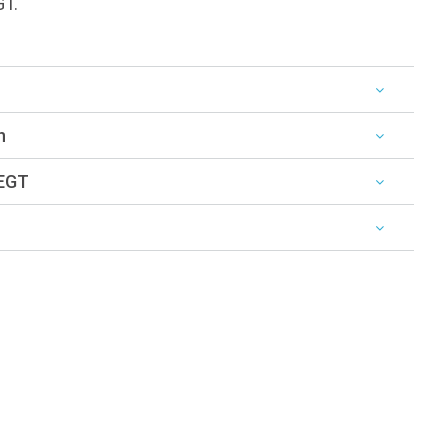
GT.
n
 EGT