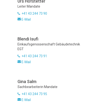
Urs Hofstetter
Leiter Mandate
+41 43 244 73 90
E-Mail
Blendi Isufi
Einkaufsgenossenschaft Gebäudetechnik
EGT
+41 43 244 73 91
E-Mail
Gina Salm
Sachbearbeiterin Mandate
+41 43 244 73 95
E-Mail