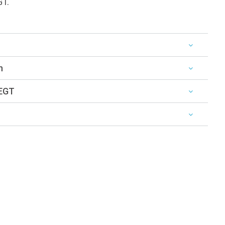
GT.
n
 EGT