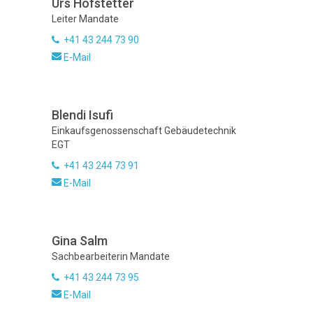
Urs Hofstetter
Leiter Mandate
+41 43 244 73 90
E-Mail
Blendi Isufi
Einkaufsgenossenschaft Gebäudetechnik
EGT
+41 43 244 73 91
E-Mail
Gina Salm
Sachbearbeiterin Mandate
+41 43 244 73 95
E-Mail