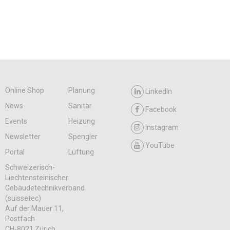
Online Shop
Planung
LinkedIn
News
Sanitär
Facebook
Events
Heizung
Instagram
Newsletter
Spengler
YouTube
Portal
Lüftung
Schweizerisch-
Liechtensteinischer
Gebäudetechnikverband
(suissetec)
Auf der Mauer 11,
Postfach
CH-8021 Zürich