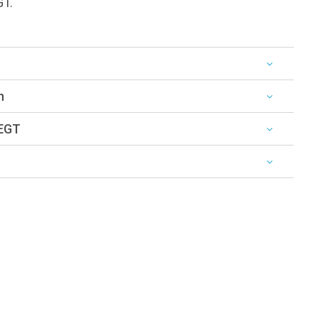
GT.
n
 EGT