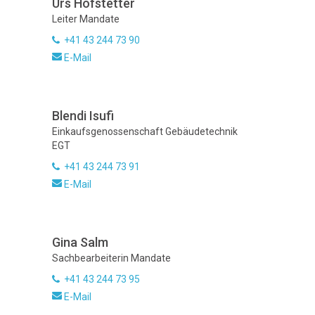
Urs Hofstetter
Leiter Mandate
+41 43 244 73 90
E-Mail
Blendi Isufi
Einkaufsgenossenschaft Gebäudetechnik
EGT
+41 43 244 73 91
E-Mail
Gina Salm
Sachbearbeiterin Mandate
+41 43 244 73 95
E-Mail