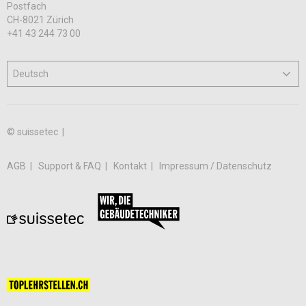
Postfach
CH-8021 Zürich
+41 43 244 73 00
© suissetec |
AGB
Support & FAQ
Kontakt
Impressum / Datenschutz