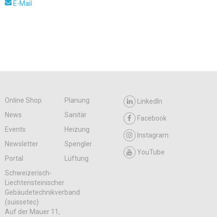
E-Mail
Online Shop
Planung
LinkedIn
News
Sanitär
Facebook
Events
Heizung
Instagram
Newsletter
Spengler
YouTube
Portal
Lüftung
Schweizerisch-
Liechtensteinischer
Gebäudetechnikverband
(suissetec)
Auf der Mauer 11,