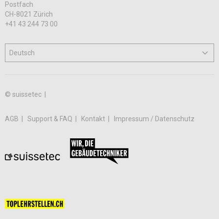
Postfach
CH-8021 Zürich
+41 43 244 73 00
© suissetec |
AGB
Support & FAQ
Kontakt
Impressum / Datenschutz