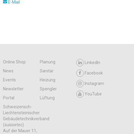
E-Mail
Online Shop
Planung
LinkedIn
News
Sanitär
Facebook
Events
Heizung
Instagram
Newsletter
Spengler
YouTube
Portal
Lüftung
Schweizerisch-
Liechtensteinischer
Gebäudetechnikverband
(suissetec)
Auf der Mauer 11,